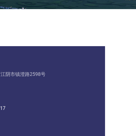
江阴市镇澄路2598号
617